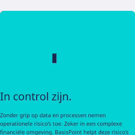
In control zijn.
Onafhankelijke analyses.
Tijdige inzichten.
Tijdsbesparing en
Waardering-, risico- &
verlaging operationeel
prijsprobleem.
Zonder grip op data en processen nemen
Wie afhankelijk is van één partij, verliest
Zonder actuele inzichten kun je niet adequaat
risico.
operationele risico’s toe. Zeker in een complexe
countervailing power en objectiviteit. BasisPoint
inspelen op veranderingen. BasisPoint biedt
Voor veel exotische financiële producten ontbreekt
financiële omgeving. BasisPoint helpt deze risico’s
biedt onafhankelijke analyses op basis van
dagverse dashboards die zorgen voor continue